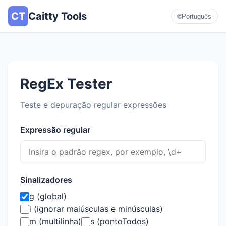
CT
Caitty Tools
🌐
Português
RegEx Tester
Teste e depuração regular expressões
Expressão regular
Sinalizadores
g (global)
i (ignorar maiúsculas e minúsculas)
m (multilinha)
s (pontoTodos)