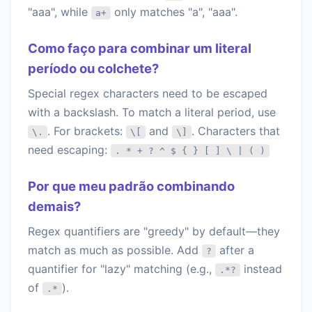
"aaa", while
only matches "a", "aaa".
a+
Como faço para combinar um literal
período ou colchete?
Special regex characters need to be escaped
with a backslash. To match a literal period, use
. For brackets:
and
. Characters that
\.
\[
\]
need escaping:
. * + ? ^ $ { } [ ] \ | ( )
Por que meu padrão combinando
demais?
Regex quantifiers are "greedy" by default—they
match as much as possible. Add
after a
?
quantifier for "lazy" matching (e.g.,
instead
.*?
of
).
.*