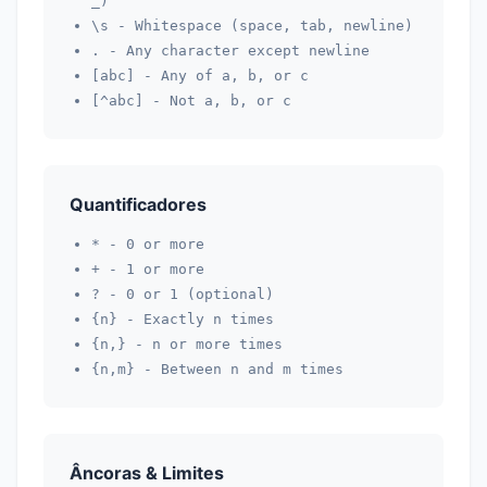
_)
\s
- Whitespace (space, tab, newline)
.
- Any character except newline
[abc]
- Any of a, b, or c
[^abc]
- Not a, b, or c
Quantificadores
*
- 0 or more
+
- 1 or more
?
- 0 or 1 (optional)
{n}
- Exactly n times
{n,}
- n or more times
{n,m}
- Between n and m times
Âncoras & Limites