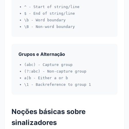
^
- Start of string/line
$
- End of string/line
\b
- Word boundary
\B
- Non-word boundary
Grupos e Alternação
(abc)
- Capture group
(?:abc)
- Non-capture group
a|b
- Either a or b
\1
- Backreference to group 1
Noções básicas sobre
sinalizadores