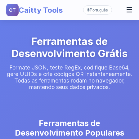
Caitty Tools
☰
CT
🌐
Português
Ferramentas de
▼
Dados
Formatador JSON
Geradores
▼
Gerador UUID
Testador de Regex
Codificação e Hash
▼
Ferramentas de
Codificador Base64
Gerador de Senhas
Timestamp Unix
Desenvolvimento Grátis
Gerador Hash MD5
Gerador de Código QR
Formate JSON, teste RegEx, codifique Base64,
gere UUIDs e crie códigos QR instantaneamente.
Todas as ferramentas rodam no navegador,
mantendo seus dados privados.
Ferramentas de
Desenvolvimento Populares