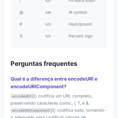
/
Forward slash
%2F
@
At symbol
%40
#
Hash/pound
%23
%
Percent sign
%25
Perguntas frequentes
Qual é a diferença entre encodeURI e
encodeURIComponent?
codifica um URL completo,
encodeURI()
preservando caracteres como:, /, ?, e &.
codifica tudo, tornando-
encodeURIComponent()
o adequado para codificar valores de