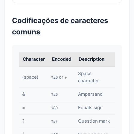
Codificações de caracteres
comuns
Character
Encoded
Description
Space
(space)
or
%20
+
character
&
Ampersand
%26
=
Equals sign
%3D
?
Question mark
%3F