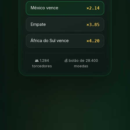
México vence
×2.14
Empate
×3.85
África do Sul vence
×4.20
👥 1.284
💰 bolão de 28.400
torcedores
moedas