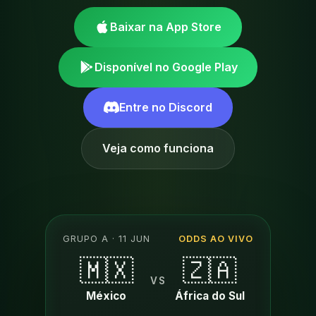
Baixar na App Store
Disponível no Google Play
Entre no Discord
Veja como funciona
GRUPO A · 11 JUN
ODDS AO VIVO
🇲🇽
🇿🇦
VS
México
África do Sul