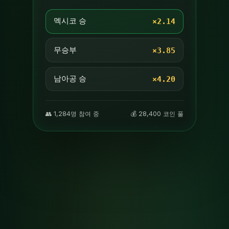
멕시코 승
×2.14
무승부
×3.85
남아공 승
×4.20
👥 1,284명 참여 중
💰 28,400 코인 풀