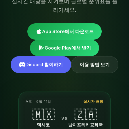
실시간 배당을 지켜보며 글로벌 순위표를 올
라가세요.
App Store에서 다운로드
Google Play에서 받기
Discord 참여하기
이용 방법 보기
A조 · 6월 11일
실시간 배당
🇲🇽
🇿🇦
VS
멕시코
남아프리카공화국