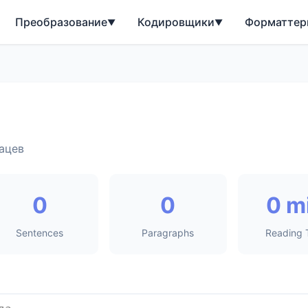
Преобразование
Кодировщики
Форматтер
▼
▼
ацев
0
0
0 m
Sentences
Paragraphs
Reading 