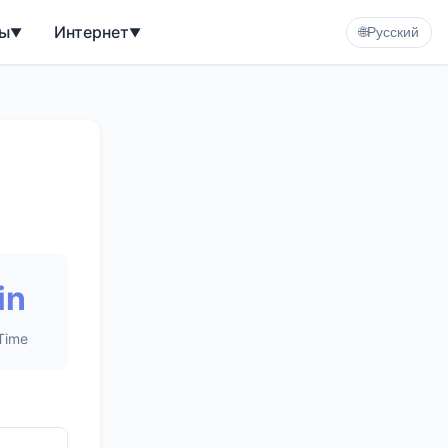
ы
Интернет
▼
▼
🌐
Русский
in
Time