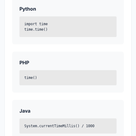
Python
import time
time.time()
PHP
time()
Java
System.currentTimeMillis() / 1000