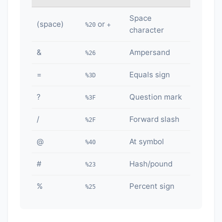
Space
(space)
or
%20
+
character
&
Ampersand
%26
=
Equals sign
%3D
?
Question mark
%3F
/
Forward slash
%2F
@
At symbol
%40
#
Hash/pound
%23
%
Percent sign
%25