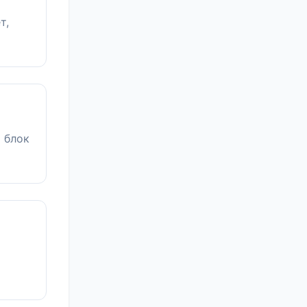
т,
 блок