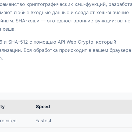
 семейство криптографических хэш-функций, разработ
имают любые входные данные и создают хеш-значение
айным. SHA-хэши — это односторонние функции: вы не
 хеша.
6 и SHA-512 с помощью API Web Crypto, который
ализации. Вся обработка происходит в вашем браузер
р.
ity
Speed
recated
Fastest