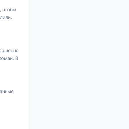
, чтобы
лили.
вершенно
ломан. В
данные