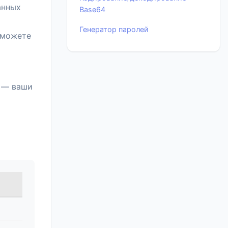
анных
Base64
Генератор паролей
 можете
е — ваши