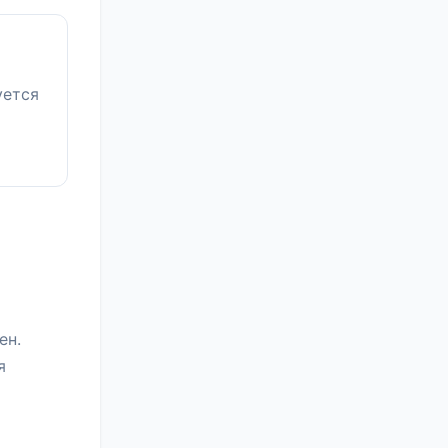
уется
ен.
я