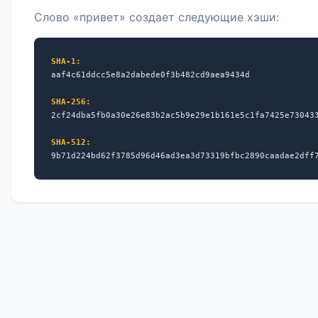
Слово «привет» создает следующие хэши:
SHA-1:
aaf4c61ddcc5e8a2dabede0f3b482cd9aea9434d
SHA-256:
2cf24dba5fb0a30e26e83b2ac5b9e29e1b161e5c1fa7425e73043
SHA-512:
9b71d224bd62f3785d96d46ad3ea3d73319bfbc2890caadae2dff