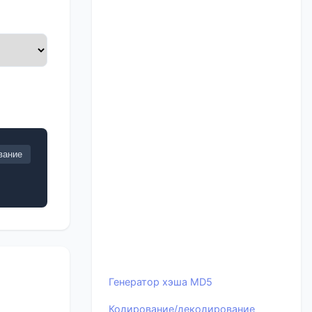
вание
Генератор хэша MD5
Кодирование/декодирование