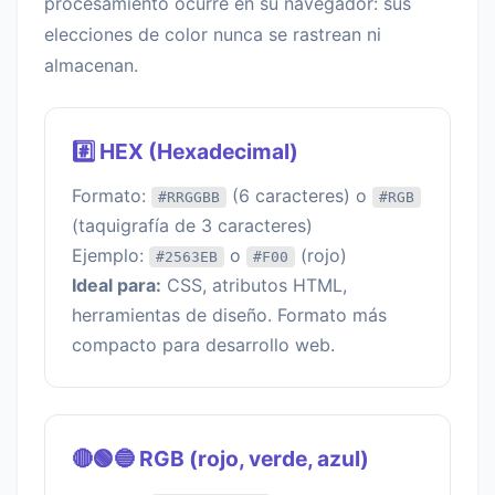
procesamiento ocurre en su navegador: sus
elecciones de color nunca se rastrean ni
almacenan.
#️⃣ HEX (Hexadecimal)
Formato:
(6 caracteres) o
#RRGGBB
#RGB
(taquigrafía de 3 caracteres)
Ejemplo:
o
(rojo)
#2563EB
#F00
Ideal para:
CSS, atributos HTML,
herramientas de diseño. Formato más
compacto para desarrollo web.
🔴🟢🔵 RGB (rojo, verde, azul)