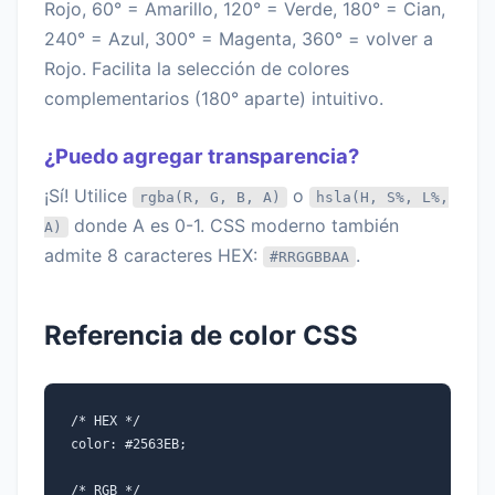
Rojo, 60° = Amarillo, 120° = Verde, 180° = Cian,
240° = Azul, 300° = Magenta, 360° = volver a
Rojo. Facilita la selección de colores
complementarios (180° aparte) intuitivo.
¿Puedo agregar transparencia?
¡Sí! Utilice
o
rgba(R, G, B, A)
hsla(H, S%, L%,
donde A es 0-1. CSS moderno también
A)
admite 8 caracteres HEX:
.
#RRGGBBAA
Referencia de color CSS
/* HEX */
color: #2563EB;
/* RGB */