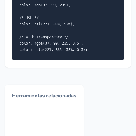
color: rgb(37, 99, 235);
/* HSL */
color: hsl(221, 83%, 53%);
/* With transparency */
color: rgba(37, 99, 235, 0.5);
color: hsla(221, 83%, 53%, 0.5);
Herramientas relacionadas