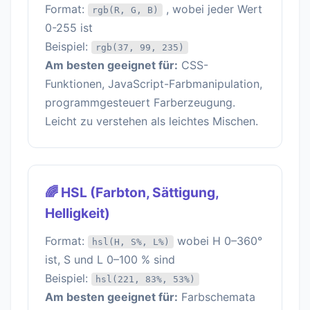
Format:
, wobei jeder Wert
rgb(R, G, B)
0-255 ist
Beispiel:
rgb(37, 99, 235)
Am besten geeignet für:
CSS-
Funktionen, JavaScript-Farbmanipulation,
programmgesteuert Farberzeugung.
Leicht zu verstehen als leichtes Mischen.
🌈 HSL (Farbton, Sättigung,
Helligkeit)
Format:
wobei H 0–360°
hsl(H, S%, L%)
ist, S und L 0–100 % sind
Beispiel:
hsl(221, 83%, 53%)
Am besten geeignet für:
Farbschemata