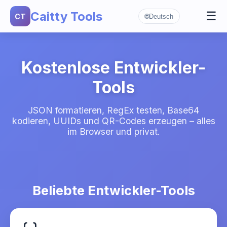
Caitty Tools
☰
CT
🌐
Deutsch
Daten-Tools
▼
JSON Formatierer
Generatoren
▼
UUID Generator
Regex Tester
Kodierung & Hash
▼
Kostenlose Entwickler-
Base64 Encoder
Passwort Generator
Unix Timestamp
Tools
MD5 Hash Generator
QR-Code Generator
JSON formatieren, RegEx testen, Base64
kodieren, UUIDs und QR-Codes erzeugen – alles
im Browser und privat.
Beliebte Entwickler-Tools