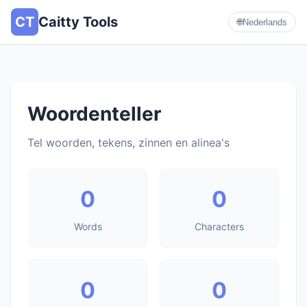
CT
Caitty Tools
🌐
Nederlands
Woordenteller
Tel woorden, tekens, zinnen en alinea's
0
0
Words
Characters
0
0