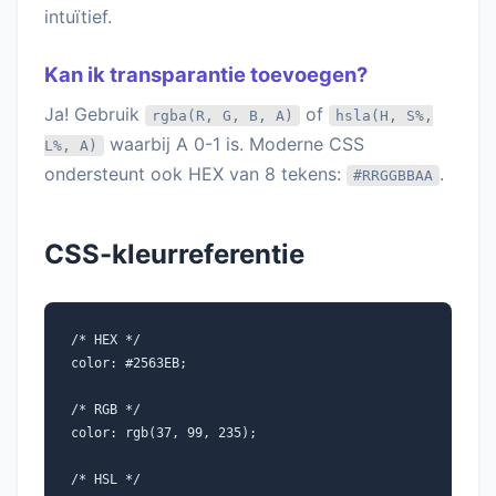
intuïtief.
Kan ik transparantie toevoegen?
Ja! Gebruik
of
rgba(R, G, B, A)
hsla(H, S%,
waarbij A 0-1 is. Moderne CSS
L%, A)
ondersteunt ook HEX van 8 tekens:
.
#RRGGBBAA
CSS-kleurreferentie
/* HEX */
color: #2563EB;
/* RGB */
color: rgb(37, 99, 235);
/* HSL */