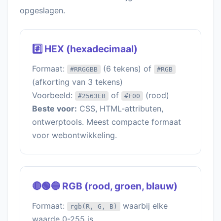
opgeslagen.
#️⃣ HEX (hexadecimaal)
Formaat:
(6 tekens) of
#RRGGBB
#RGB
(afkorting van 3 tekens)
Voorbeeld:
of
(rood)
#2563EB
#F00
Beste voor:
CSS, HTML-attributen,
ontwerptools. Meest compacte formaat
voor webontwikkeling.
🔴🟢🔵 RGB (rood, groen, blauw)
Formaat:
waarbij elke
rgb(R, G, B)
waarde 0-255 is