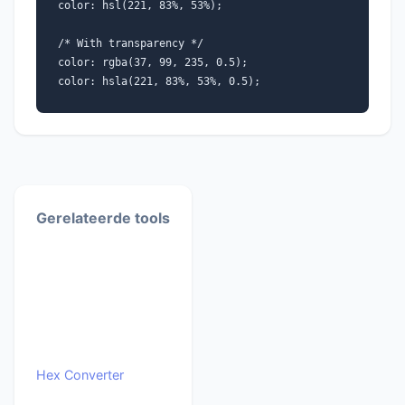
color: hsl(221, 83%, 53%);
/* With transparency */
color: rgba(37, 99, 235, 0.5);
color: hsla(221, 83%, 53%, 0.5);
Gerelateerde tools
Hex Converter