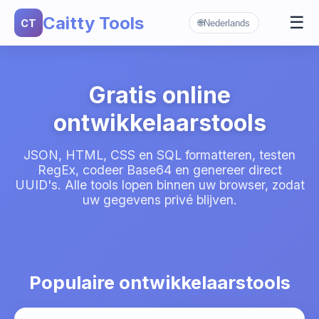
Caitty Tools
☰
CT
🌐
Nederlands
Gegevenstools
▼
JSON Formatter
Generatoren
▼
UUID Generator
RegEx Tester
Coderen en hash
▼
Gratis online
Base64 coderen/decoderen
Wachtwoordgenerator
Unix Timestamp
ontwikkelaarstools
MD5 Hash Generator
QR Code Generator
JSON, HTML, CSS en SQL formatteren, testen
App Store Link Generator
RegEx, codeer Base64 en genereer direct
UUID's. Alle tools lopen binnen uw browser, zodat
uw gegevens privé blijven.
Populaire ontwikkelaarstools