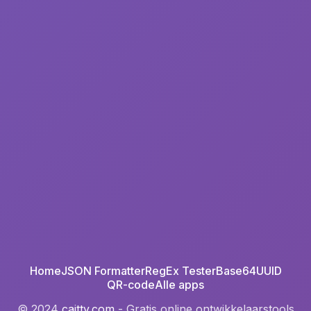
Home
JSON Formatter
RegEx Tester
Base64
UUID
QR-code
Alle apps
© 2024
caitty.com
- Gratis online ontwikkelaarstools