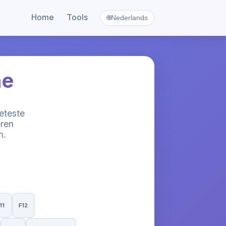
Home
Tools
🌐
Nederlands
ne
eteste
eren
n.
11
F12