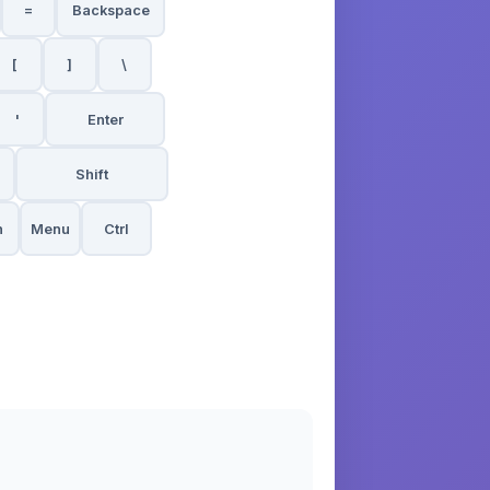
=
Backspace
[
]
\
'
Enter
Shift
n
Menu
Ctrl