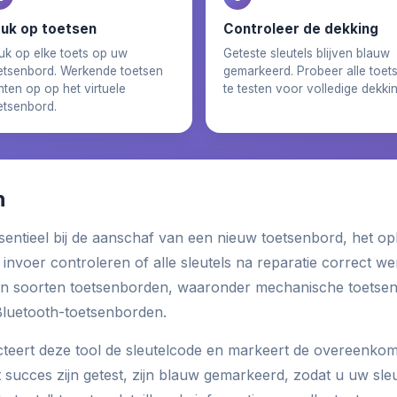
uk op toetsen
Controleer de dekking
uk op elke toets op uw
Geteste sleutels blijven blauw
etsenbord. Werkende toetsen
gemarkeerd. Probeer alle toet
chten op op het virtuele
te testen voor volledige dekkin
etsenbord.
n
sentieel bij de aanschaf van een nieuw toetsenbord, het o
nvoer controleren of alle sleutels na reparatie correct we
een soorten toetsenborden, waaronder mechanische toets
Bluetooth-toetsenborden.
teert deze tool de sleutelcode en markeert de overeenkoms
t succes zijn getest, zijn blauw gemarkeerd, zodat u uw sle