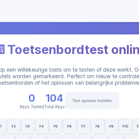
️ Toetsenbordtest onli
op een willekeurige toets om te testen of deze werkt. G
utels worden gemarkeerd. Perfect om nieuw te control
oetsenborden of het oplossen van belangrijke probleme
0
104
Test opnieuw instellen
Keys Tested
Total Keys
1
F2
F3
F4
F5
F6
F7
F8
F9
F10
F