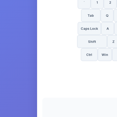
`
1
2
Tab
Q
Caps Lock
A
Shift
Z
Ctrl
Win