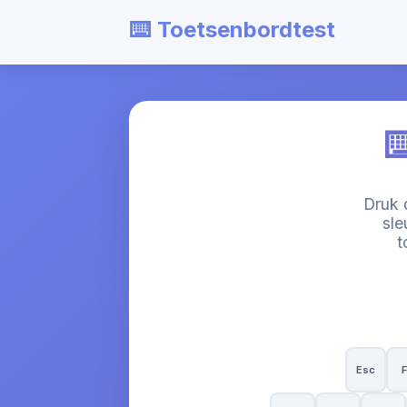
⌨️ Toetsenbordtest
⌨
Druk 
sle
t
Esc
F