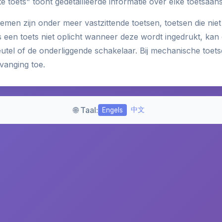
e toets" toont gedetailleerde informatie over elke toetsaans
n zijn onder meer vastzittende toetsen, toetsen die niet 
s een toets niet oplicht wanneer deze wordt ingedrukt, kan 
utel of de onderliggende schakelaar. Bij mechanische toet
vanging toe.
🌐 Taal:
中文
Engels