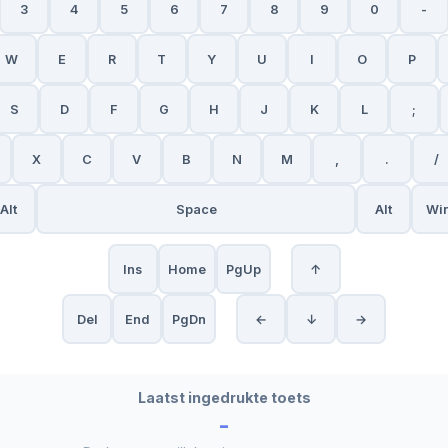
3
4
5
6
7
8
9
0
-
W
E
R
T
Y
U
I
O
P
S
D
F
G
H
J
K
L
;
X
C
V
B
N
M
,
.
/
Alt
Space
Alt
Wi
Ins
Home
PgUp
↑
Del
End
PgDn
←
↓
→
Laatst ingedrukte toets
-