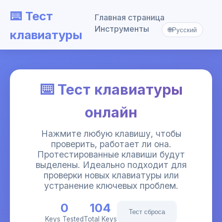
⌨️ Тест
Главная страница
Инструменты
🌐
Русский
клавиатуры
⌨️ Тест клавиатуры
онлайн
Нажмите любую клавишу, чтобы
проверить, работает ли она.
Протестированные клавиши будут
выделены. Идеально подходит для
проверки новых клавиатуры или
устранение ключевых проблем.
0
104
Тест сброса
Keys Tested
Total Keys