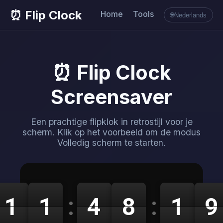
⏰ Flip Clock
Home
Tools
🌐
Nederlands
⏰ Flip Clock
Screensaver
Een prachtige flipklok in retrostijl voor je
scherm. Klik op het voorbeeld om de modus
Volledig scherm te starten.
1
1
:
4
8
:
1
9