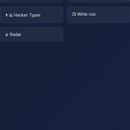
📺 Witte ruis
👨‍💻 Hacker Typer
📡 Radar