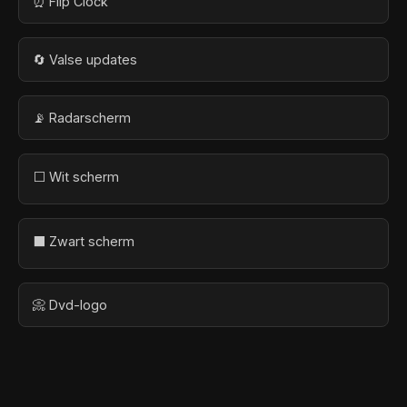
⏰ Flip Clock
🔄 Valse updates
📡 Radarscherm
⬜ Wit scherm
⬛ Zwart scherm
📀 Dvd-logo