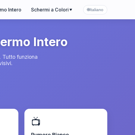
mo Intero
Schermi a Colori
🌐
Italiano
▼
hermo Intero
. Tutto funziona
isivi.
📺
Rumore Bianco