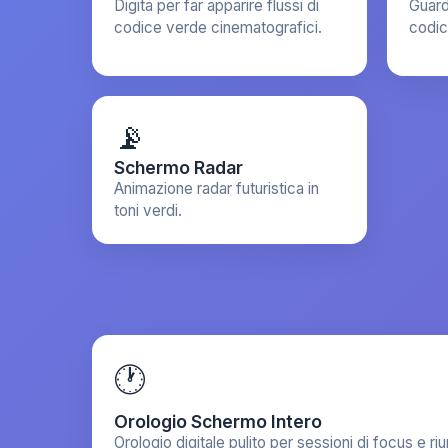
Digita per far apparire flussi di
Guard
codice verde cinematografici.
codic
📡
Schermo Radar
Animazione radar futuristica in
toni verdi.
🕐
Orologio Schermo Intero
Orologio digitale pulito per sessioni di focus e riu