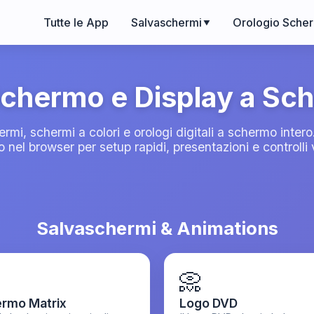
Tutte le App
Salvaschermi
Orologio Scher
▼
chermo e Display a Sc
rmi, schermi a colori e orologi digitali a schermo intero
o nel browser per setup rapidi, presentazioni e controlli v
Salvaschermi & Animations
📀
rmo Matrix
Logo DVD