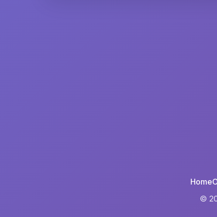
Home
O
© 2