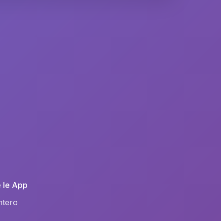
e le App
ntero