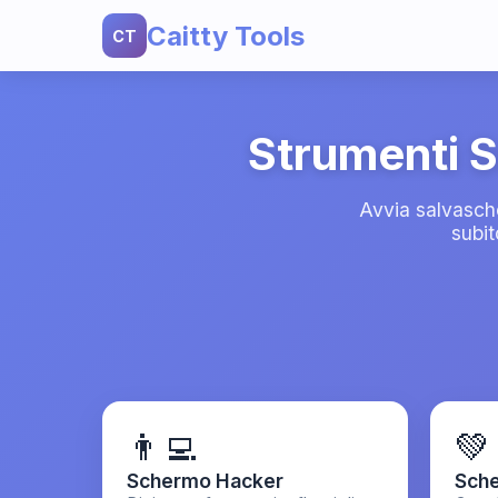
Caitty Tools
CT
Strumenti S
Avvia salvasche
subit
👨‍💻
💚
Schermo Hacker
Sche