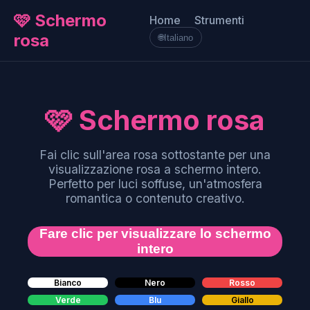
🩷 Schermo
Home
Strumenti
rosa
🌐
Italiano
🩷 Schermo rosa
Fai clic sull'area rosa sottostante per una
visualizzazione rosa a schermo intero.
Perfetto per luci soffuse, un'atmosfera
romantica o contenuto creativo.
Fare clic per visualizzare lo schermo
intero
Bianco
Nero
Rosso
Verde
Blu
Giallo