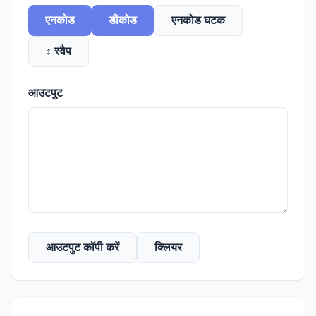
एनकोड
डीकोड
एनकोड घटक
↕ स्वैप
आउटपुट
आउटपुट कॉपी करें
क्लियर