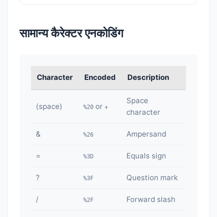
सामान्य कैरेक्टर एनकोडिंग
Character
Encoded
Description
Space
(space)
or
%20
+
character
&
Ampersand
%26
=
Equals sign
%3D
?
Question mark
%3F
/
Forward slash
%2F