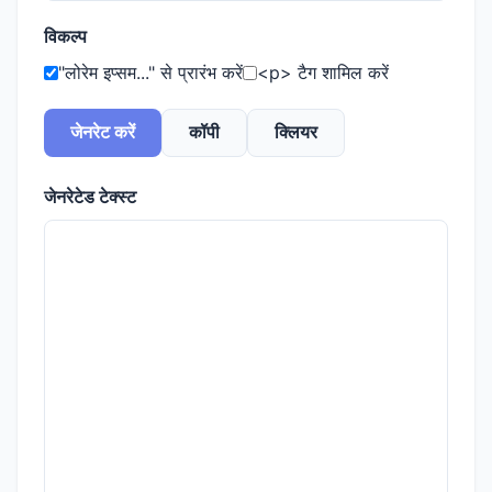
विकल्प
"लोरेम इप्सम..." से प्रारंभ करें
<p> टैग शामिल करें
जेनरेट करें
कॉपी
क्लियर
जेनरेटेड टेक्स्ट