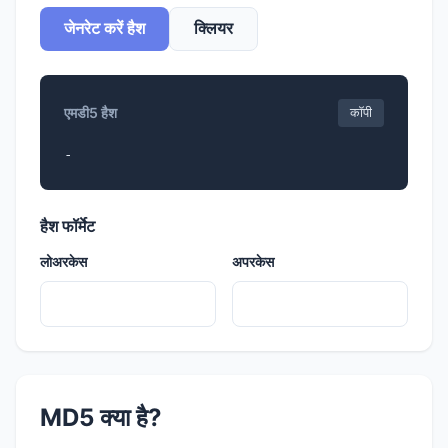
जेनरेट करें हैश
क्लियर
एमडी5 हैश
कॉपी
-
हैश फॉर्मेट
लोअरकेस
अपरकेस
MD5 क्या है?