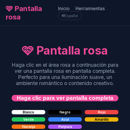
🩷 Pantalla
Inicio
Herramientas
rosa
🌐
Español
🩷 Pantalla rosa
Haga clic en el área rosa a continuación para
ver una pantalla rosa en pantalla completa.
Perfecto para una iluminación suave, un
ambiente romántico o contenido creativo.
Haga clic para ver pantalla completa
Blanco
Negro
Rojo
Verde
Azul
Amarillo
Naranja
Púrpura