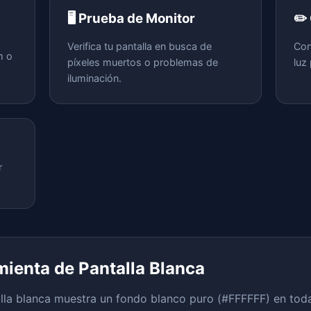
🖥️ Prueba de Monitor
✏️
Verifica tu pantalla en busca de
Con
m o
píxeles muertos o problemas de
luz
iluminación.
r
mienta de Pantalla Blanca
la blanca muestra un fondo blanco puro (#FFFFFF) en toda la