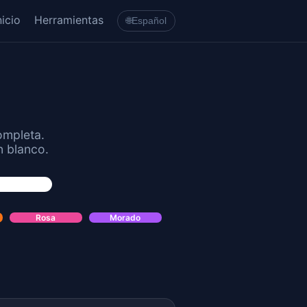
nicio
Herramientas
🌐
Español
ompleta.
n blanco.
Rosa
Morado