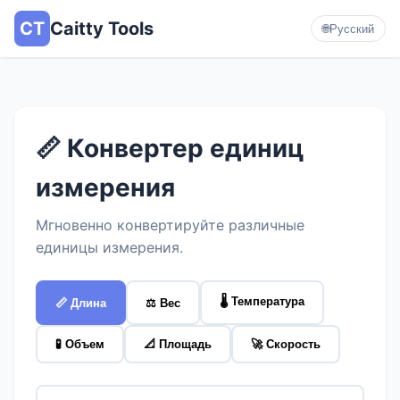
CT
Caitty Tools
🌐
Русский
📏 Конвертер единиц
измерения
Мгновенно конвертируйте различные
единицы измерения.
🌡️ Температура
📏 Длина
⚖️ Вес
🧪 Объем
📐 Площадь
🚀 Скорость