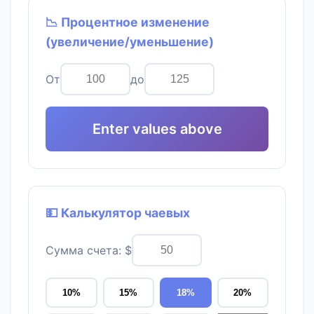
📉 Процентное изменение
(увеличение/уменьшение)
От
до
Enter values above
💵 Калькулятор чаевых
Сумма счета: $
10%
15%
18%
20%