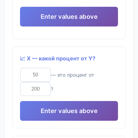
Enter values above
📈 X — какой процент от Y?
— это процент от
?
Enter values above