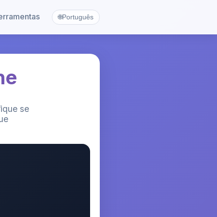
erramentas
🌐
Português
ne
ique se
que