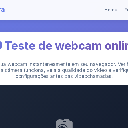
ra
Home
F
 Teste de webcam onli
sua webcam instantaneamente em seu navegador. Verif
a câmera funciona, veja a qualidade do vídeo e verifi
configurações antes das videochamadas.
📷