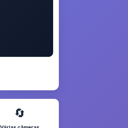
🔄
Várias câmeras