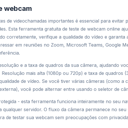
de webcam
es de videochamadas importantes é essencial para evitar 
es. Esta ferramenta gratuita de teste de webcam online ajud
o corretamente, verifique a qualidade do vídeo e garanta 
gressar em reuniões no Zoom, Microsoft Teams, Google Me
ferência.
esolução e a taxa de quadros da sua câmera, ajudando voc
. Resolução mais alta (1080p ou 720p) e taxa de quadros (
ualidade de vídeo. Se você tiver várias câmeras (como a 
xterna), você pode alternar entre usando o seletor de câ
rotegida - esta ferramenta funciona inteiramente no seu 
a qualquer servidor. O fluxo da câmera permanece no seu d
ra de testar sua webcam sem preocupações com privacida