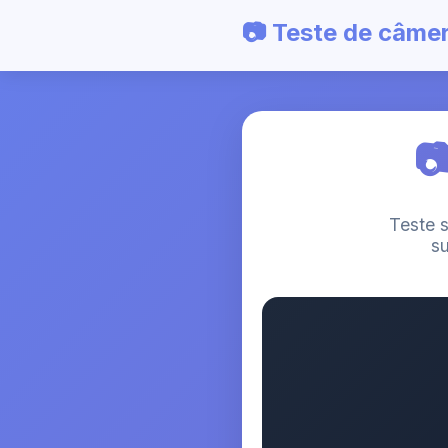
📷 Teste de câme

Teste 
su