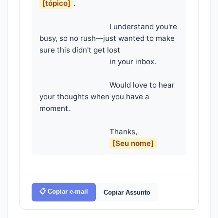
[tópico]
.

                                    I understand you're 
busy, so no rush—just wanted to make 
sure this didn't get lost

                                    in your inbox.

                                    Would love to hear 
your thoughts when you have a 
moment.

                                    Thanks,

[Seu nome]
📋 Copiar e-mail
Copiar Assunto