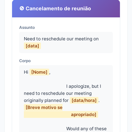
🚫 Cancelamento de reunião
Assunto
Need to reschedule our meeting on
[data]
Corpo
Hi 
[Nome]
,

                                    I apologize, but I 
need to reschedule our meeting 
originally planned for 
[data/hora]
. 
[Breve motivo se

                                        apropriado]
                                    Would any of these 