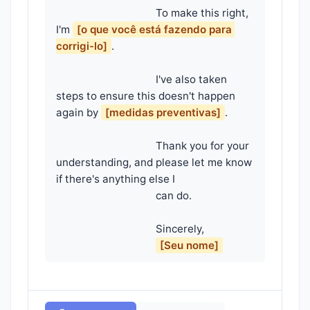
                                    To make this right, 
I'm 
[o que você está fazendo para 
corrigi-lo]
.

                                    I've also taken 
steps to ensure this doesn't happen 
again by 
[medidas preventivas]
.

                                    Thank you for your 
understanding, and please let me know 
if there's anything else I

                                    can do.

                                    Sincerely,

[Seu nome]