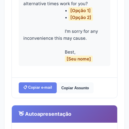
alternative times work for you?

                                    • 
[Opção 1]
                                    • 
[Opção 2]
                                    I'm sorry for any 
inconvenience this may cause.

                                    Best,

[Seu nome]
📋 Copiar e-mail
Copiar Assunto
👋 Autoapresentação