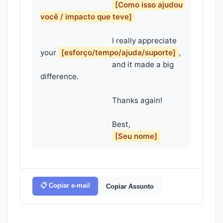
[Como isso ajudou 
você / impacto que teve]
                                    I really appreciate 
your 
[esforço/tempo/ajuda/suporte]
,

                                    and it made a big 
difference.

                                    Thanks again!

                                    Best,

[Seu nome]
📋 Copiar e-mail
Copiar Assunto