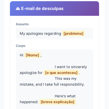
🙏 E-mail de desculpas
Assunto
My apologies regarding
[problema]
Corpo
Hi 
[Nome]
,

                                    I want to sincerely 
apologize for 
[o que aconteceu]
.

                                    This was my 
mistake, and I take full responsibility.

                                    Here's what 
happened: 
[breve explicação]