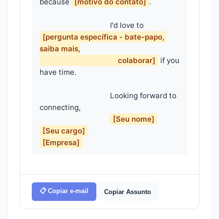
because 
[motivo do contato]
.

                                    I'd love to 
[pergunta específica - bate-papo, 
saiba mais,

                                        colaborar]
 if you 
have time.

                                    Looking forward to 
connecting,

[Seu nome]
[Seu cargo]
[Empresa]
📋 Copiar e-mail
Copiar Assunto