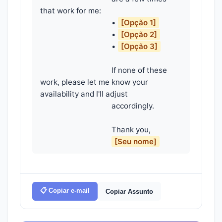
that work for me:

                                    • 
[Opção 1]
                                    • 
[Opção 2]
                                    • 
[Opção 3]
                                    If none of these 
work, please let me know your 
availability and I'll adjust

                                    accordingly.

                                    Thank you,

[Seu nome]
📋 Copiar e-mail
Copiar Assunto