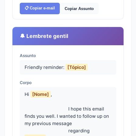
📋 Copiar e-mail
Copiar Assunto
🔔 Lembrete gentil
Assunto
Friendly reminder:
[Tópico]
Corpo
Hi 
[Nome]
,

                                    I hope this email 
finds you well. I wanted to follow up on 
my previous message

                                    regarding 