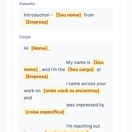
Assunto
Introduction -
[Seu nome]
from
[Empresa]
Corpo
Hi 
[Nome]
,

                                    My name is 
[Seu 
nome]
, and I'm the 
[Seu cargo]
 at 
[Empresa]
.

                                    I came across your 
work on 
[onde você os encontrou]
and

                                    was impressed by 
[coisa específica]
.

                                    I'm reaching out 