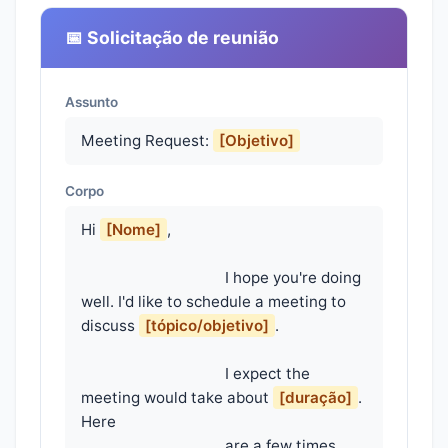
📅 Solicitação de reunião
Assunto
Meeting Request:
[Objetivo]
Corpo
Hi 
[Nome]
,

                                    I hope you're doing 
well. I'd like to schedule a meeting to 
discuss 
[tópico/objetivo]
.

                                    I expect the 
meeting would take about 
[duração]
. 
Here

                                    are a few times 