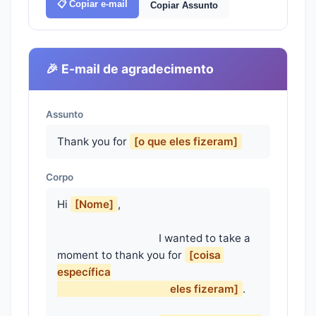
📋 Copiar e-mail
Copiar Assunto
🎉 E-mail de agradecimento
Assunto
Thank you for
[o que eles fizeram]
Corpo
Hi 
[Nome]
,

                                    I wanted to take a 
moment to thank you for 
[coisa 
específica

                                        eles fizeram]
.
