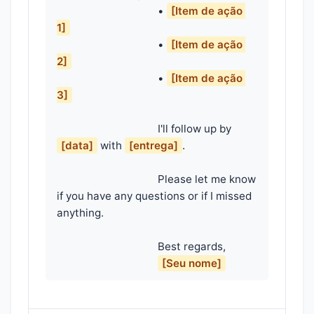
                                    • 
[Item de ação 
1]
                                    • 
[Item de ação 
2]
                                    • 
[Item de ação 
3]
                                    I'll follow up by 
[data]
 with 
[entrega]
.

                                    Please let me know 
if you have any questions or if I missed 
anything.

                                    Best regards,

[Seu nome]