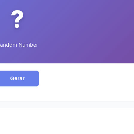
?
andom Number
Gerar