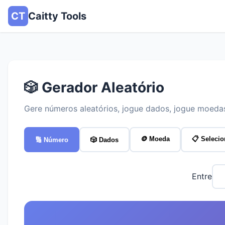
CT
Caitty Tools
🎲 Gerador Aleatório
Gere números aleatórios, jogue dados, jogue moedas
🪙 Moeda
📋 Selecio
🔢 Número
🎲 Dados
Entre