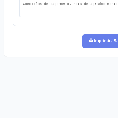
🖨️ Imprimir / 