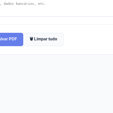
Salvar PDF
🗑️ Limpar tudo