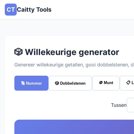
CT
Caitty Tools
🎲 Willekeurige generator
Genereer willekeurige getallen, gooi dobbelstenen, dr
🪙 Munt
📋 L
🔢 Nummer
🎲 Dobbelstenen
Tussen