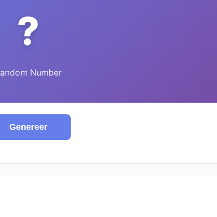
?
andom Number
Genereer