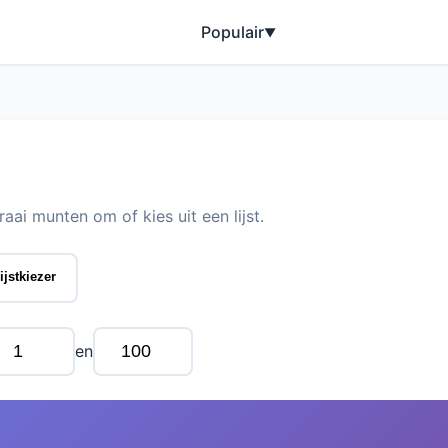
Populair
▼
aai munten om of kies uit een lijst.
ijstkiezer
en