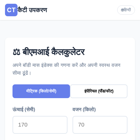
CT
कैटी उपकरण
🌐
हिन्दी
⚖️ बीएमआई कैलकुलेटर
अपने बॉडी मास इंडेक्स की गणना करें और अपनी स्वस्थ वजन
सीमा ढूंढें।
मीट्रिक (किलो/सेमी)
इंपीरियल (पौंड/फीट)
ऊंचाई (सेमी)
वजन (किलो)