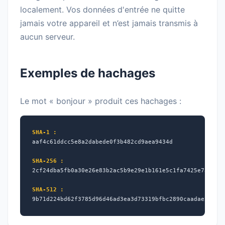
localement. Vos données d'entrée ne quitte
jamais votre appareil et n’est jamais transmis à
aucun serveur.
Exemples de hachages
Le mot « bonjour » produit ces hachages :
SHA-1 :
aaf4c61ddcc5e8a2dabede0f3b482cd9aea9434d
SHA-256 :
2cf24dba5fb0a30e26e83b2ac5b9e29e1b161e5c1fa7425e730433
SHA-512 :
9b71d224bd62f3785d96d46ad3ea3d73319bfbc2890caadae2dff7