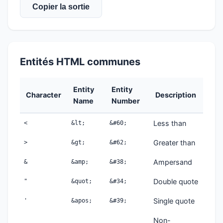
Copier la sortie
Entités HTML communes
Entity
Entity
Character
Description
Name
Number
Less than
<
&lt;
&#60;
Greater than
>
&gt;
&#62;
Ampersand
&
&amp;
&#38;
Double quote
"
&quot;
&#34;
Single quote
'
&apos;
&#39;
Non-