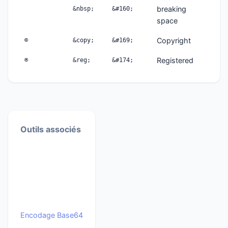
breaking
&nbsp;
&#160;
space
Copyright
©
&copy;
&#169;
Registered
®
&reg;
&#174;
Outils associés
Encodage Base64