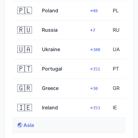
🇵🇱
Poland
PL
+48
🇷🇺
Russia
RU
+7
🇺🇦
Ukraine
UA
+380
🇵🇹
Portugal
PT
+351
🇬🇷
Greece
GR
+30
🇮🇪
Ireland
IE
+353
🌏 Asia