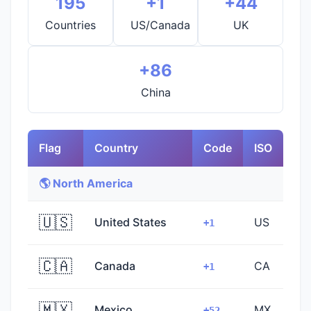
195
+1
+44
Countries
US/Canada
UK
+86
China
Flag
Country
Code
ISO
🌎 North America
🇺🇸
United States
US
+1
🇨🇦
Canada
CA
+1
🇲🇽
Mexico
MX
+52