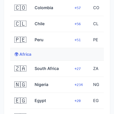
🇨🇴
Colombia
CO
+57
🇨🇱
Chile
CL
+56
🇵🇪
Peru
PE
+51
🌍 Africa
🇿🇦
South Africa
ZA
+27
🇳🇬
Nigeria
NG
+234
🇪🇬
Egypt
EG
+20