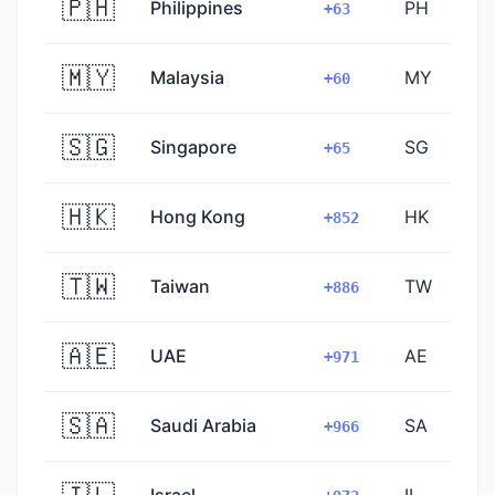
🇵🇭
Philippines
PH
+63
🇲🇾
Malaysia
MY
+60
🇸🇬
Singapore
SG
+65
🇭🇰
Hong Kong
HK
+852
🇹🇼
Taiwan
TW
+886
🇦🇪
UAE
AE
+971
🇸🇦
Saudi Arabia
SA
+966