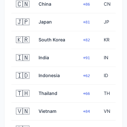
🇨🇳
China
CN
+86
🇯🇵
Japan
JP
+81
🇰🇷
South Korea
KR
+82
🇮🇳
India
IN
+91
🇮🇩
Indonesia
ID
+62
🇹🇭
Thailand
TH
+66
🇻🇳
Vietnam
VN
+84