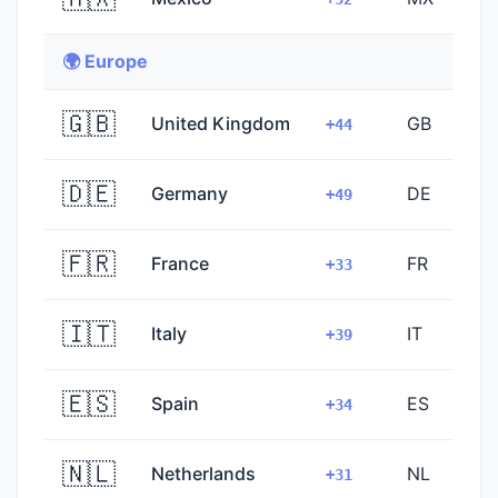
🌍 Europe
🇬🇧
United Kingdom
GB
+44
🇩🇪
Germany
DE
+49
🇫🇷
France
FR
+33
🇮🇹
Italy
IT
+39
🇪🇸
Spain
ES
+34
🇳🇱
Netherlands
NL
+31