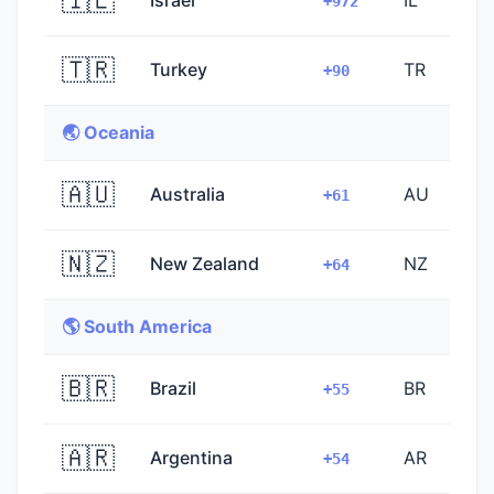
🇮🇱
Israel
IL
+972
🇹🇷
Turkey
TR
+90
🌏 Oceania
🇦🇺
Australia
AU
+61
🇳🇿
New Zealand
NZ
+64
🌎 South America
🇧🇷
Brazil
BR
+55
🇦🇷
Argentina
AR
+54