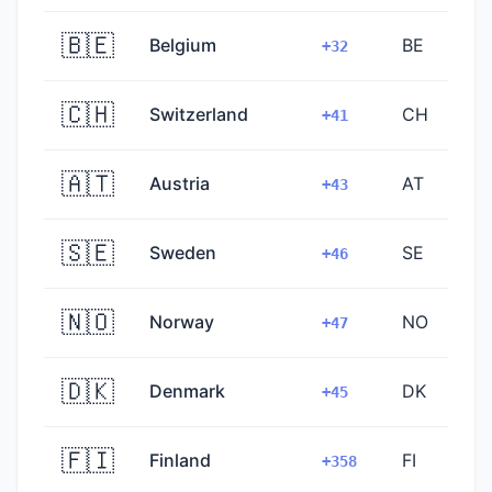
🇧🇪
Belgium
BE
+32
🇨🇭
Switzerland
CH
+41
🇦🇹
Austria
AT
+43
🇸🇪
Sweden
SE
+46
🇳🇴
Norway
NO
+47
🇩🇰
Denmark
DK
+45
🇫🇮
Finland
FI
+358