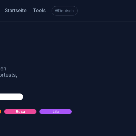
Startseite
Tools
🌐
Deutsch
ßen
rtests,
Rosa
Lila