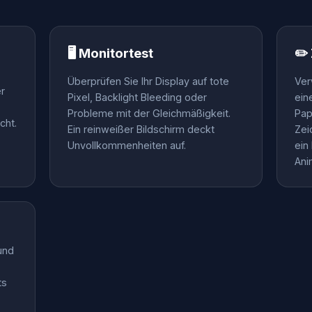
🖥️ Monitortest
✏️
Überprüfen Sie Ihr Display auf tote
Ver
r
Pixel, Backlight Bleeding oder
ein
Probleme mit der Gleichmäßigkeit.
Pap
cht.
Ein reinweißer Bildschirm deckt
Zei
Unvollkommenheiten auf.
ein
Ani
und
ts