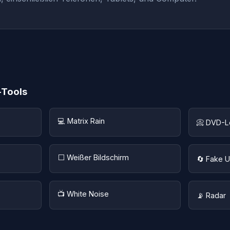
-Tools
💻 Matrix Rain
📀 DVD-
⬜ Weißer Bildschirm
🔄 Fake 
📺 White Noise
📡 Radar