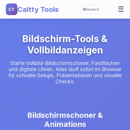
Caitty Tools
☰
CT
🌐
Deutsch
Bildschirmschoner
▼
Hacker-Bildschirm
Matrix-Regen
Farbflächen
▼
Bildschirm-Tools &
Weißer Bildschirm
DVD-Bildschirmschoner
Vollbildanzeigen
Schwarzer Bildschirm
Weißes Rauschen
Starte Vollbild-Bildschirmschoner, Farbflächen
Roter Bildschirm
Radar-Bildschirm
und digitale Uhren. Alles läuft sofort im Browser
für schnelle Setups, Präsentationen und visuelle
Grüner Bildschirm
Checks.
Blauer Bildschirm
Gelber Bildschirm
Oranger Bildschirm
Bildschirmschoner &
Animations
Rosa Bildschirm