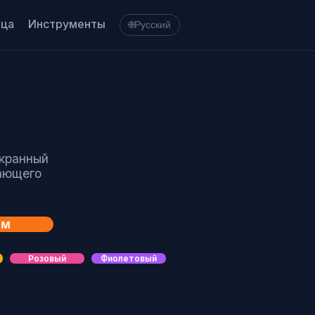
ица
Инструменты
🌐
Русский
экранный
жающего
им
Розовый
Фиолетовый