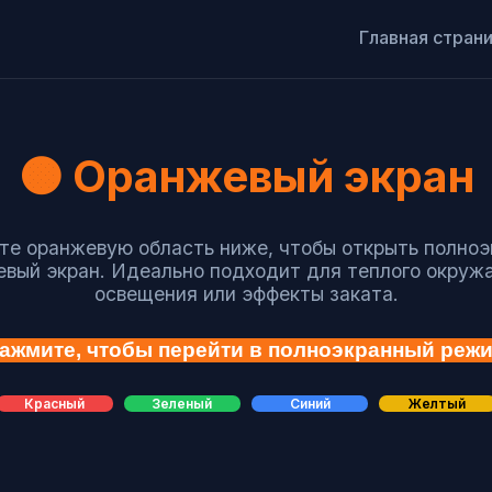
Главная стран
🟠 Оранжевый экран
е оранжевую область ниже, чтобы открыть полно
вый экран. Идеально подходит для теплого окру
освещения или эффекты заката.
ажмите, чтобы перейти в полноэкранный реж
Красный
Зеленый
Синий
Желтый