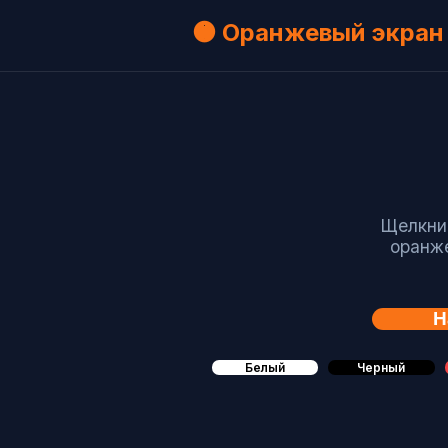
🟠 Оранжевый экран
Щелкнит
оранже
Н
Белый
Черный