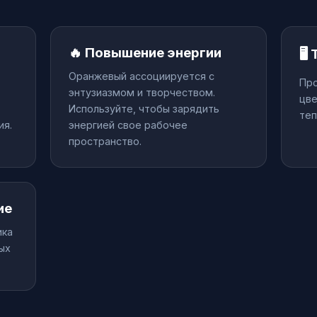
🔥 Повышение энергии
🖥
Оранжевый ассоциируется с
Пр
энтузиазмом и творчеством.
цве
Используйте, чтобы зарядить
теп
ия.
энергией свое рабочее
пространство.
ие
ика
ых