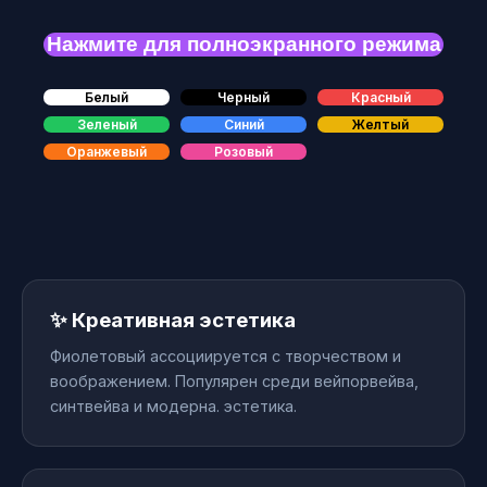
Нажмите для полноэкранного режима
Белый
Черный
Красный
Зеленый
Синий
Желтый
Оранжевый
Розовый
✨ Креативная эстетика
Фиолетовый ассоциируется с творчеством и
воображением. Популярен среди вейпорвейва,
синтвейва и модерна. эстетика.