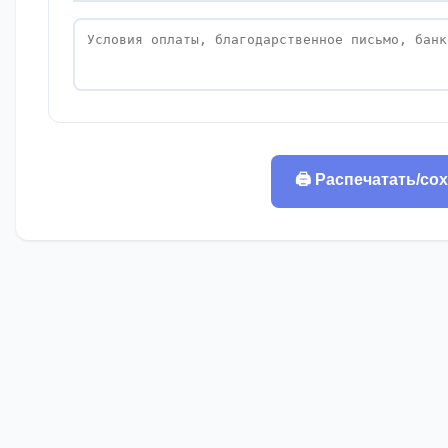
🖨️ Распечатать/со