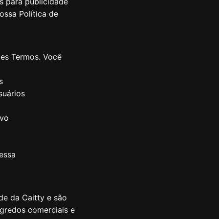
s para publicidade
ossa Política de
tes Termos. Você
s
suários
ivo
essa
de da Caitty e são
segredos comerciais e