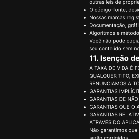
outras leis de proprie
O código-fonte, desi
Nossas marcas regis
Documentação, gráfi
Algoritmos e métod
Você não pode copiar,
seu conteúdo sem nos
11. Isenção d
A TAXA DE VIDA É 
QUALQUER TIPO, EX
RENUNCIAMOS A TOD
GARANTIAS IMPLÍC
GARANTIAS DE NÃO
GARANTIAS QUE O A
GARANTIAS RELATI
ATRAVÉS DO APLICA
Não garantimos que o
serão corrigidos.