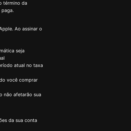
o término da
 paga.
Apple. Ao assinar o
mática seja
ual
ríodo atual no taxa
ando você comprar
ço não afetarão sua
ões da sua conta