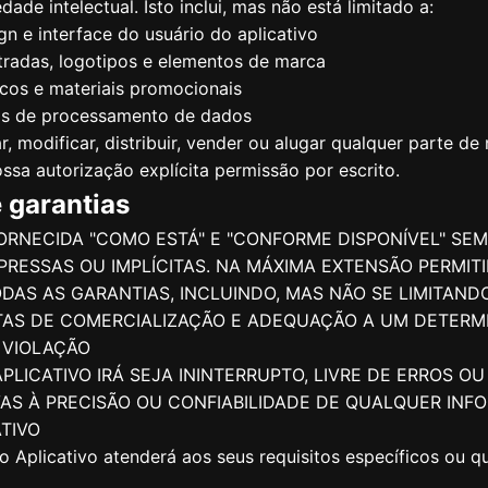
dade intelectual. Isto inclui, mas não está limitado a:
gn e interface do usuário do aplicativo
tradas, logotipos e elementos de marca
cos e materiais promocionais
os de processamento de dados
 modificar, distribuir, vender ou alugar qualquer parte de
sa autorização explícita permissão por escrito.
e garantias
FORNECIDA "COMO ESTÁ" E "CONFORME DISPONÍVEL" SE
PRESSAS OU IMPLÍCITAS. NA MÁXIMA EXTENSÃO PERMITID
AS AS GARANTIAS, INCLUINDO, MAS NÃO SE LIMITANDO
ITAS DE COMERCIALIZAÇÃO E ADEQUAÇÃO A UM DETERM
 VIOLAÇÃO
PLICATIVO IRÁ SEJA ININTERRUPTO, LIVRE DE ERROS O
VAS À PRECISÃO OU CONFIABILIDADE DE QUALQUER INF
TIVO
 Aplicativo atenderá aos seus requisitos específicos ou q