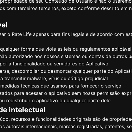
 propriedade de seu Conteúdo de Usuário e não o usaremo
s com terceiros terceiros, exceto conforme descrito em n
vel
r o Rate Life apenas para fins legais e de acordo com es
 qualquer forma que viole as leis ou regulamentos aplicávei
não autorizado aos nossos sistemas ou contas de outros u
mper a funcionalidade ou servidores do Aplicativo
ersa, descompilar ou desmontar qualquer parte do Aplicat
a transmitir malware, vírus ou código prejudicial
 medidas técnicas que usamos para fornecer o serviço
zados para acessar o aplicativo sem nossa permissão expr
ou redistribuir o aplicativo ou qualquer parte dele
de intelectual
eúdo, recursos e funcionalidades originais são de proprieda
os autorais internacionais, marcas registradas, patentes, 