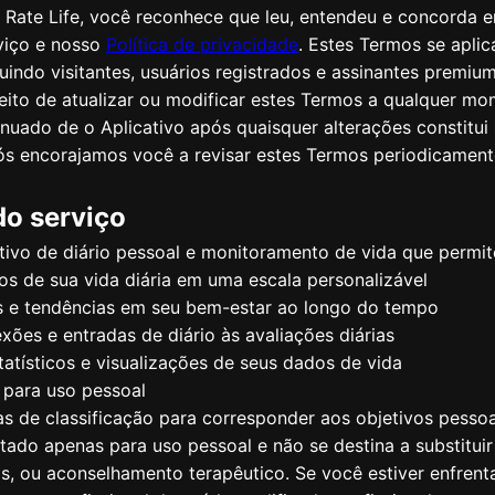
 Rate Life, você reconhece que leu, entendeu e concorda e
viço e nosso
Política de privacidade
. Estes Termos se apli
uindo visitantes, usuários registrados e assinantes premium
eito de atualizar ou modificar estes Termos a qualquer m
inuado de o Aplicativo após quaisquer alterações constitui
ós encorajamos você a revisar estes Termos periodicament
do serviço
ativo de diário pessoal e monitoramento de vida que permit
tos de sua vida diária em uma escala personalizável
 e tendências em seu bem-estar ao longo do tempo
exões e entradas de diário às avaliações diárias
statísticos e visualizações de seus dados de vida
 para uso pessoal
as de classificação para corresponder aos objetivos pessoa
etado apenas para uso pessoal e não se destina a substituir
s, ou aconselhamento terapêutico. Se você estiver enfren