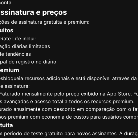
conta.
assinatura e preços
ções de assinatura gratuita e premium:
uitos
ate Life inclui:
ação diárias limitadas
de tendências
pal de registro no diário
Premium
sbloqueia recursos adicionais e está disponível através d
 assinatura:
aturado mensalmente pelo preço exibido na App Store. Fo
icas avançadas e acesso total a todos os recursos premium.
rado anualmente com desconto em comparação com o fat
ursos premium com economia de custos para usuários comp
tuita
 período de teste gratuito para novos assinantes. A dura