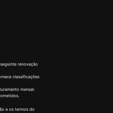
a seguinte renovação
rnece classificações
uramento mensal.
rometidos.
ção e os termos do