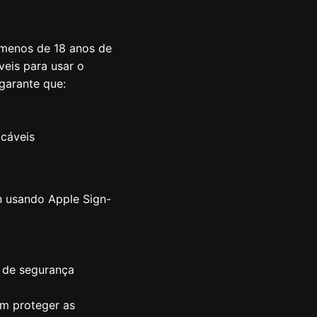
 menos de 18 anos de
eis para usar o
garante que:
icáveis
n usando Apple Sign-
o de segurança
em proteger as