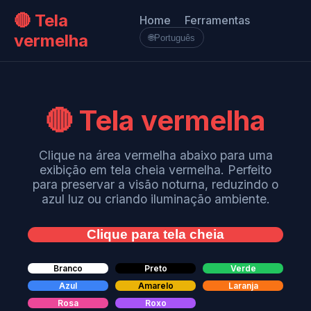
🔴 Tela
Home
Ferramentas
vermelha
🌐
Português
🔴 Tela vermelha
Clique na área vermelha abaixo para uma
exibição em tela cheia vermelha. Perfeito
para preservar a visão noturna, reduzindo o
azul luz ou criando iluminação ambiente.
Clique para tela cheia
Branco
Preto
Verde
Azul
Amarelo
Laranja
Rosa
Roxo