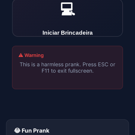
💻
Iniciar Brincadeira
⚠️ Warning
This is a harmless prank. Press ESC or
F11 to exit fullscreen.
😂 Fun Prank