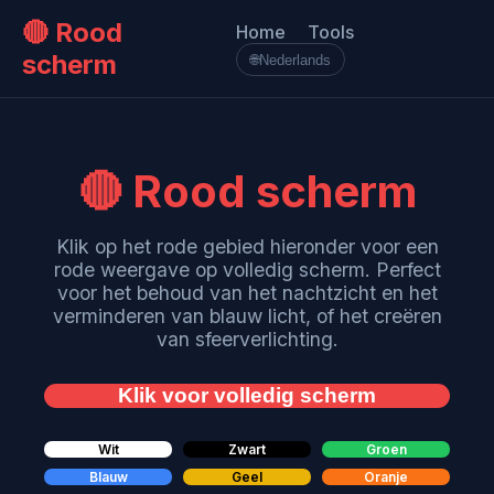
🔴 Rood
Home
Tools
scherm
🌐
Nederlands
🔴 Rood scherm
Klik op het rode gebied hieronder voor een
rode weergave op volledig scherm. Perfect
voor het behoud van het nachtzicht en het
verminderen van blauw licht, of het creëren
van sfeerverlichting.
Klik voor volledig scherm
Wit
Zwart
Groen
Blauw
Geel
Oranje