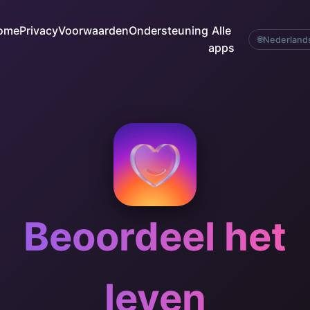
ome
Privacy
Voorwaarden
Ondersteuning
Alle
🌐
Nederland
apps
Beoordeel het
leven