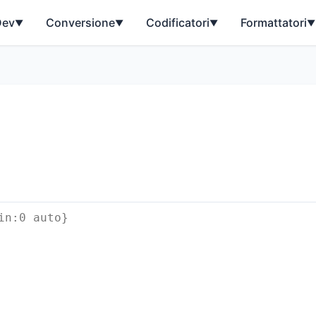
Dev
Conversione
Codificatori
Formattatori
▼
▼
▼
▼