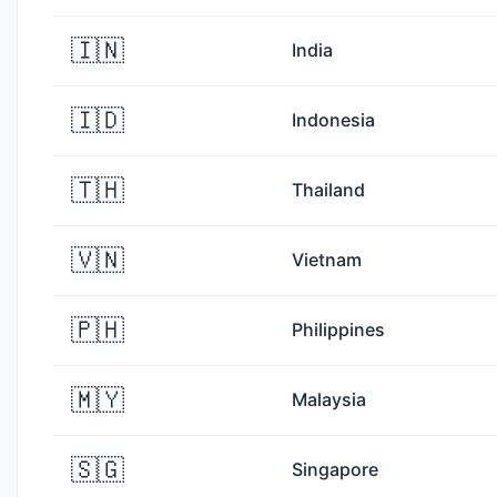
🇮🇳
India
🇮🇩
Indonesia
🇹🇭
Thailand
🇻🇳
Vietnam
🇵🇭
Philippines
🇲🇾
Malaysia
🇸🇬
Singapore