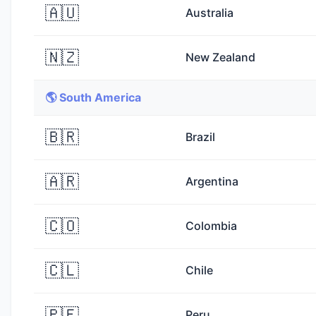
🇦🇺
Australia
🇳🇿
New Zealand
🌎 South America
🇧🇷
Brazil
🇦🇷
Argentina
🇨🇴
Colombia
🇨🇱
Chile
🇵🇪
Peru