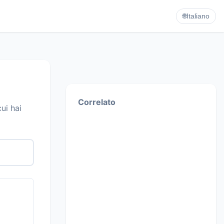
🌐
Italiano
Correlato
ui hai