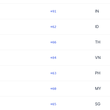
IN
+91
ID
+62
TH
+66
VN
+84
PH
+63
MY
+60
SG
+65