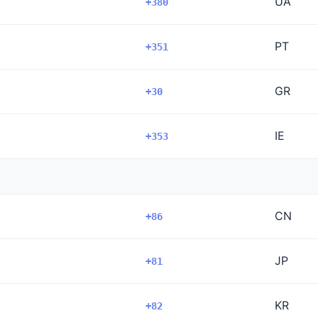
UA
+380
PT
+351
GR
+30
IE
+353
CN
+86
JP
+81
KR
+82