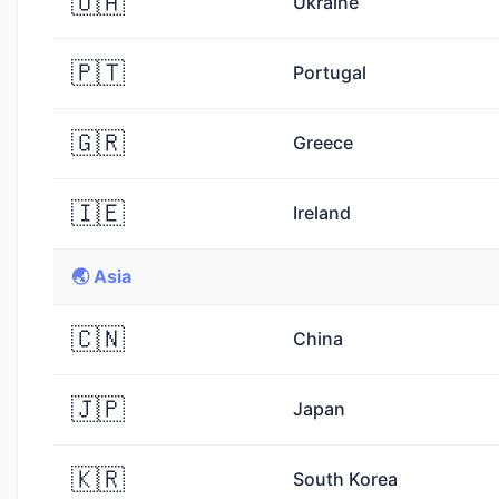
🇺🇦
Ukraine
🇵🇹
Portugal
🇬🇷
Greece
🇮🇪
Ireland
🌏 Asia
🇨🇳
China
🇯🇵
Japan
🇰🇷
South Korea