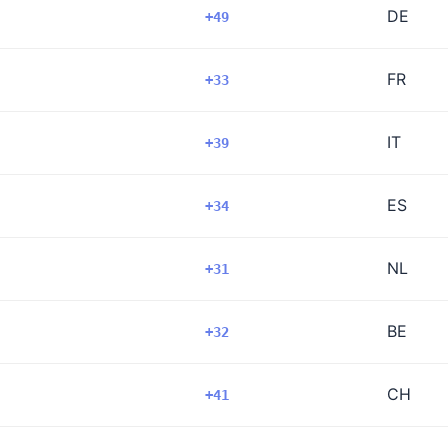
DE
+49
FR
+33
IT
+39
ES
+34
NL
+31
BE
+32
CH
+41