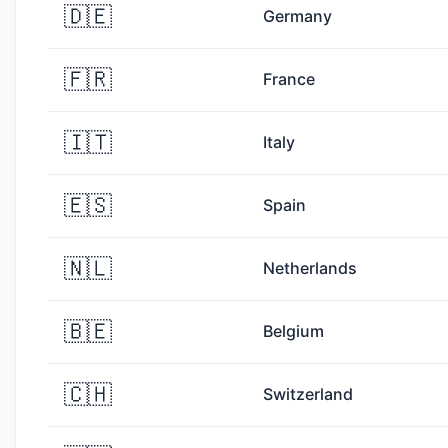
🇩🇪
Germany
🇫🇷
France
🇮🇹
Italy
🇪🇸
Spain
🇳🇱
Netherlands
🇧🇪
Belgium
🇨🇭
Switzerland