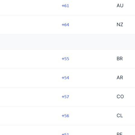
AU
+61
NZ
+64
BR
+55
AR
+54
CO
+57
CL
+56
PE
+51