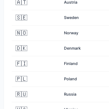
🇦🇹
Austria
🇸🇪
Sweden
🇳🇴
Norway
🇩🇰
Denmark
🇫🇮
Finland
🇵🇱
Poland
🇷🇺
Russia