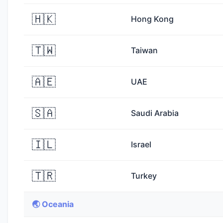
🇭🇰
Hong Kong
🇹🇼
Taiwan
🇦🇪
UAE
🇸🇦
Saudi Arabia
🇮🇱
Israel
🇹🇷
Turkey
🌏 Oceania