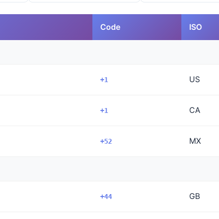
Code
ISO
US
+1
CA
+1
MX
+52
GB
+44