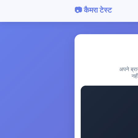
📷 कैमरा टेस्ट
अपने ब्रा
नही