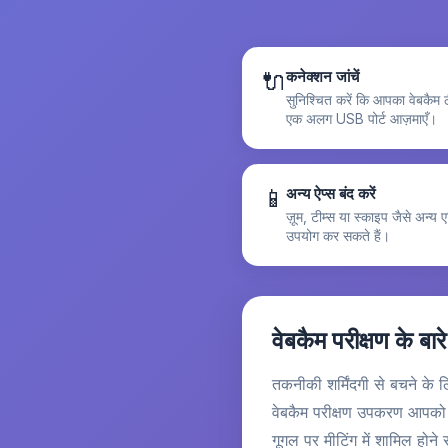
🔌
कनेक्शन जांचें
सुनिश्चित करें कि आपका वेबकैम ठ
एक अलग USB पोर्ट आज़माएँ।
📱
अन्य ऐप्स बंद करें
ज़ूम, टीम्स या स्काइप जैसे अन्य 
उपयोग कर सकते हैं।
वेबकैम परीक्षण के बारे 
तकनीकी शर्मिंदगी से बचने के 
वेबकैम परीक्षण उपकरण आपको य
गूगल पर मीटिंग में शामिल होने 