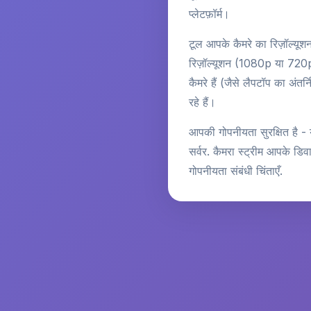
प्लेटफ़ॉर्म।
टूल आपके कैमरे का रिज़ॉल्यूश
रिज़ॉल्यूशन (1080p या 720p
कैमरे हैं (जैसे लैपटॉप का अं
रहे हैं।
आपकी गोपनीयता सुरक्षित है -
सर्वर. कैमरा स्ट्रीम आपके डि
गोपनीयता संबंधी चिंताएँ.