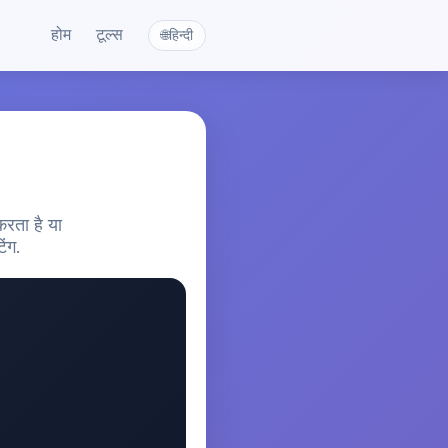
होम
टूल्स
हिन्दी
🌐
करता है या
िंग.